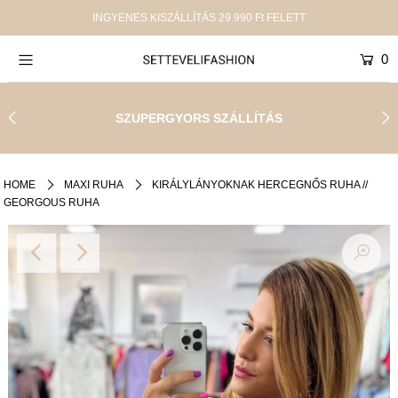
INGYENES KISZÁLLÍTÁS 29.990 Ft FELETT
0
Új termékek
Shop
SZUPERGYORS SZÁLLÍTÁS
Kollekciók
SALE
HOME
MAXI RUHA
KIRÁLYLÁNYOKNAK HERCEGNŐS RUHA //
GEORGOUS RUHA
Infinity
Rólunk
Jelentkezz be, vagy hozz létre egy fiókot