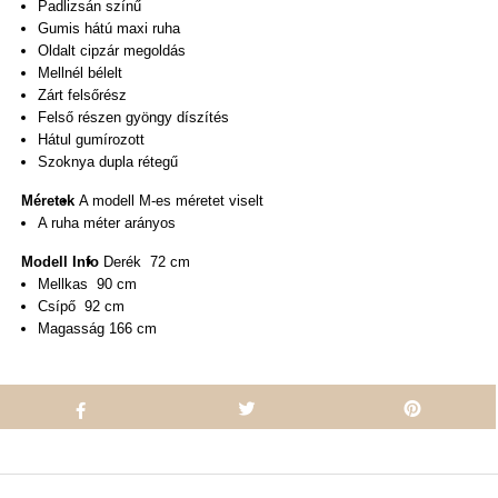
Padlizsán színű
Gumis hátú maxi ruha
Oldalt cipzár megoldás
Mellnél bélelt
Zárt felsőrész
Felső részen gyöngy díszítés
Hátul gumírozott
Szoknya dupla rétegű
Méretek
A modell M-es méretet viselt
A ruha méter arányos
Modell Info
Derék 72 cm
Mellkas 90 cm
Csípő 92 cm
Magasság 166 cm