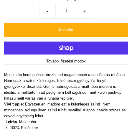
-
+
További fizetési módok
Meseszép hercegnőnek érezheted magad ebben a csod
álatos
ruhában.
Nem csak
a
színe különleges, felső része gyöngyház fényű
gyöngyökkel díszített. Gumis hátmegoldása miatt több méretre is
ideális, a melltartó miatt pedig nem kell izgulnod, mert külön push
-
up
hatású mell varrás van a ruhába
“építve”.
Vivi tippje:
Egyszerűen imádom ezt a különleges színt! Nem
mindennapi aki egy ilyen színű ruhát bevállal
. A
lapból csakis színes és
egyedi egyéniség lehet.
Leírás
Maxi ruha
100% Poliészter