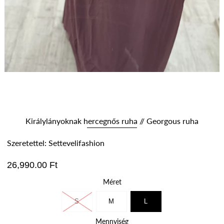
Királylányoknak hercegnős ruha // Georgous ruha
Szeretettel: Settevelifashion
26,990.00 Ft
Méret
S
M
L
Mennyiség