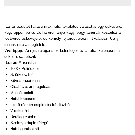
Ez az ezüstöt hatású maxi ruha tökéletes választás egy esküvőre,
vagy éppen bálra. De ha örömanya vagy, vagy tan
ú
nak készül
sz
a
testvéred esküvőjére
,
és komoly fejtörést okoz mit válassz
,
Cally
ruhánk erre a megfelelő.
Vivi tippje:
Annyira elegáns és különleges ez a ruha, különösen a
dekoltázsa tetszik.
Leírás
Maxi ruha
100% Poliészter
Szürke színű
Köves maxi ruha
Oldalt cipzár megoldás
Mellnél bélelt
Hátul kapcsos
Felső részén csipke és kő díszítés
V dekoltált
Derékig csipke
Szoknya dupla rétegű
Hátul gumírozott