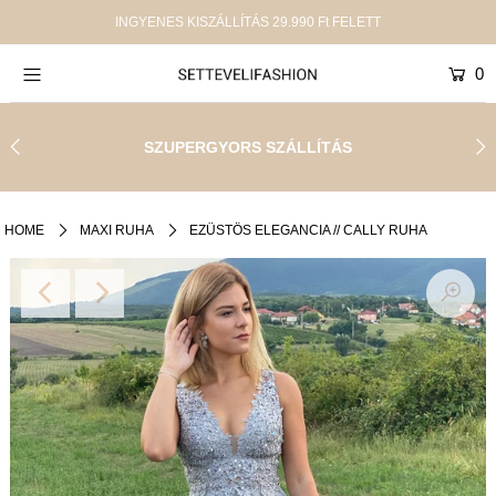
INGYENES KISZÁLLÍTÁS 29.990 Ft FELETT
0
Új termékek
Shop
SZUPERGYORS SZÁLLÍTÁS
Kollekciók
SALE
HOME
MAXI RUHA
EZÜSTÖS ELEGANCIA // CALLY RUHA
Infinity
Rólunk
Jelentkezz be, vagy hozz létre egy fiókot