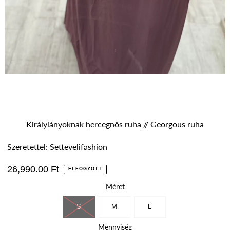
Királylányoknak hercegnős ruha // Georgous ruha
Szeretettel: Settevelifashion
26,990.00 Ft
ELFOGYOTT
Méret
S
M
L
Mennyiség