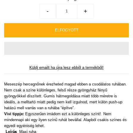
-
+
Küldj emailt ha újra lesz ebből a termékből!
Meseszép hercegnőnek érezheted magad ebben a csod
álatos
ruhában.
Nem csak
a
színe különleges, felső része gyöngyház fényű
gyöngyökkel díszített. Gumis hátmegoldása miatt több méretre is
ideális, a melltartó miatt pedig nem kell izgulnod, mert külön push
-
up
hatású mell varrás van a ruhába
“építve”.
Vivi tippje:
Egyszerűen imádom ezt a különleges színt! Nem
mindennapi aki egy ilyen színű ruhát bevállal
. A
lapból csakis színes és
egyedi egyéniség lehet.
Leírás
Maxi ruha