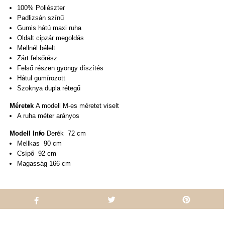
100% Poliészter
Padlizsán színű
Gumis hátú maxi ruha
Oldalt cipzár megoldás
Mellnél bélelt
Zárt felsőrész
Felső részen gyöngy díszítés
Hátul gumírozott
Szoknya dupla rétegű
Méretek
A modell M-es méretet viselt
A ruha méter arányos
Modell Info
Derék 72 cm
Mellkas 90 cm
Csípő 92 cm
Magasság 166 cm