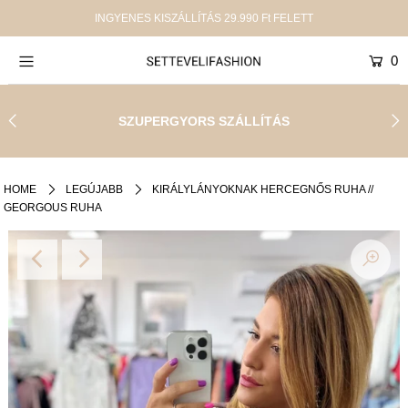
INGYENES KISZÁLLÍTÁS 29.990 Ft FELETT
0
Új termékek
Shop
SZUPERGYORS SZÁLLÍTÁS
Kollekciók
SALE
HOME
LEGÚJABB
KIRÁLYLÁNYOKNAK HERCEGNŐS RUHA //
GEORGOUS RUHA
Infinity
Rólunk
Jelentkezz be, vagy hozz létre egy fiókot