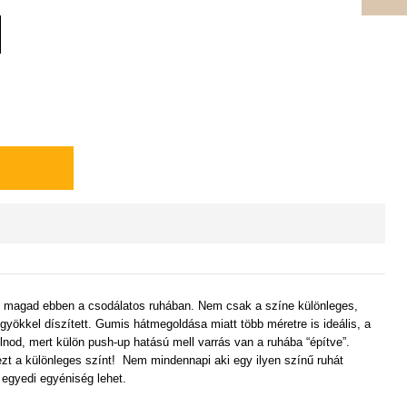
 magad ebben a csod
álatos
ruhában. Nem csak
a
színe különleges,
yökkel díszített. Gumis hátmegoldása miatt több méretre is ideális, a
ulnod, mert külön push
-
up hatású mell varrás van a ruhába
“építve”.
 a különleges színt! Nem mindennapi aki egy ilyen színű ruhát
 egyedi egyéniség lehet.