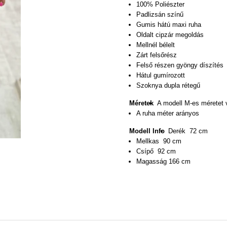
100% Poliészter
Padlizsán színű
Gumis hátú maxi ruha
Oldalt cipzár megoldás
Mellnél bélelt
Zárt felsőrész
Felső részen gyöngy díszítés
Hátul gumírozott
Szoknya dupla rétegű
Méretek
A modell M-es méretet v
A ruha méter arányos
Modell Info
Derék 72 cm
Mellkas 90 cm
Csípő 92 cm
Magasság 166 cm