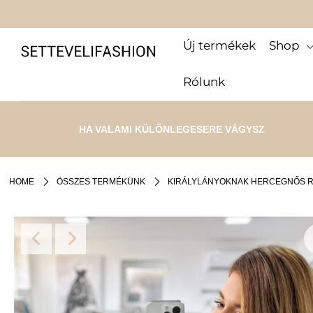
Új termékek
Shop
Új termékek
Rólunk
Shop
Kollekciók
HA VALAMI KÜLÖNLEGESERE VÁGYSZ
SALE
Infinity
HOME
ÖSSZES TERMÉKÜNK
KIRÁLYLÁNYOKNAK HERCEGNŐS R
Rólunk
Jelentkezz be, vagy hozz létre egy fiókot