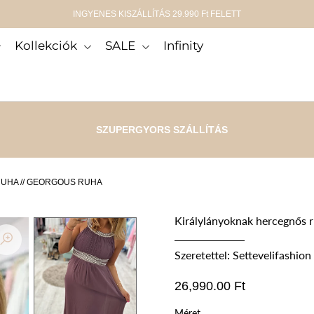
INGYENES KISZÁLLÍTÁS 29.990 Ft FELETT
Kollekciók
SALE
Infinity
SZUPERGYORS SZÁLLÍTÁS
UHA // GEORGOUS RUHA
Királylányoknak hercegnős r
Szeretettel: Settevelifashion
26,990.00 Ft
Méret