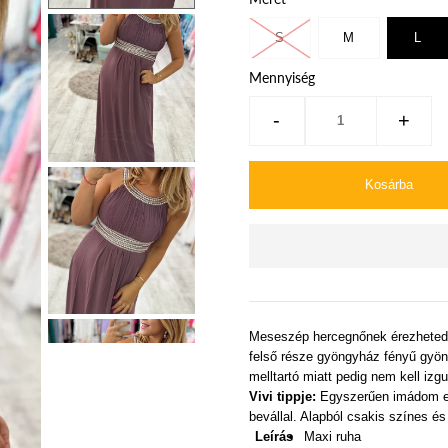
S
M
L
Mennyiség
-
+
Meseszép hercegnőnek érezheted
felső része gyöngyház fényű gyöng
melltartó miatt pedig nem kell izg
Vivi tippje:
Egyszerűen imádom ezt
bevállal
. A
lapból csakis színes és
Leírás
Maxi ruha