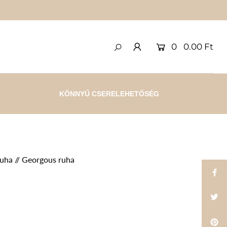
0
0.00 Ft
KÖNNYŰ CSERELEHETŐSÉG
uha // Georgous ruha