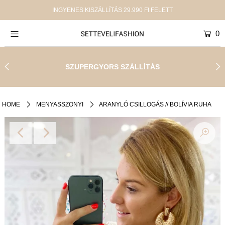
INGYENES KISZÁLLÍTÁS 29.990 Ft FELETT
0
Új termékek
Shop
SZUPERGYORS SZÁLLÍTÁS
Kollekciók
SALE
HOME
MENYASSZONYI
ARANYLÓ CSILLOGÁS // BOLÍVIA RUHA
Infinity
Rólunk
Jelentkezz be, vagy hozz létre egy fiókot