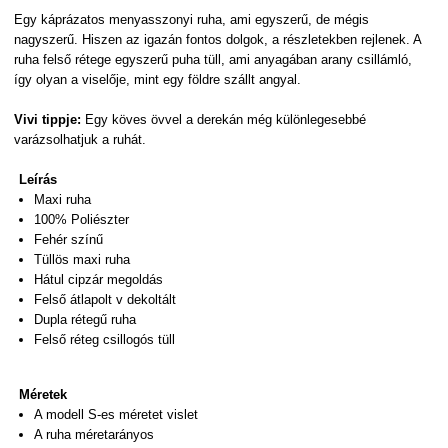
Egy káprázatos menyasszonyi ruha
,
ami egyszerű
, de
mégis
nagyszerű. Hiszen az igazán fontos dolgok
,
a részletekben rejlenek. A
ruha felső rétege egyszerű puha tüll, ami anyagában arany csillámló,
így olyan
a
viselője
,
mint egy földre szállt angyal.
Vivi tippje:
Egy köves övvel a derekán még különlegesebbé
varázsolhatjuk a ruhát
.
Leírás
Maxi ruha
100%
Poliészter
Fehér színű
Tüllös maxi ruha
Hátul cipzár megoldás
Felső átlapolt v dekoltált
D
upla rétegű
ruha
Felső réteg csillogós tüll
Méretek
A modell S-es méretet vislet
A ruha méretarányos