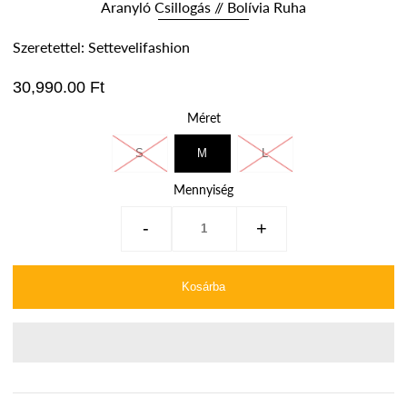
Aranyló Csillogás // Bolívia Ruha
Szeretettel: Settevelifashion
30,990.00 Ft
Méret
S
M
L
Mennyiség
-
+